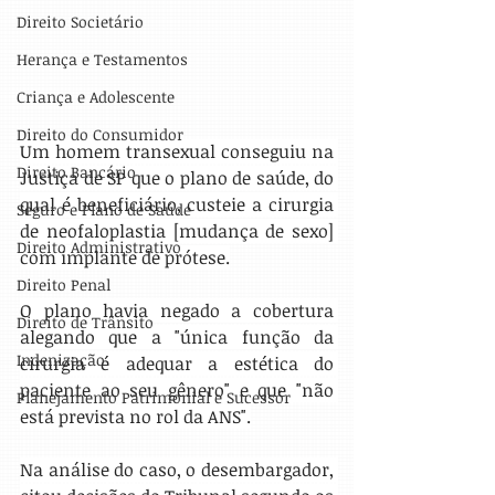
Direito Societário
Herança e Testamentos
Criança e Adolescente
Direito do Consumidor
Um homem transexual conseguiu na 
Direito Bancário
Justiça de SP que o plano de saúde, do 
qual é beneficiário, custeie a cirurgia 
Seguro e Plano de Saúde
de neofaloplastia [mudança de sexo] 
Direito Administrativo
com implante de prótese.
Direito Penal
O plano havia negado a cobertura 
Direito de Trânsito
alegando que a "única função da 
Indenização
cirurgia é adequar a estética do 
paciente ao seu gênero" e que "não 
Planejamento Patrimonial e Sucessór
está prevista no rol da ANS".
Na análise do caso, o desembargador, 