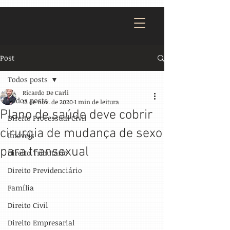
Post
Todos posts
Ricardo De Carli
Todos posts
13 de nov. de 2020
1 min de leitura
Plano de saúde deve cobrir
Direito Processual Civil
cirurgia de mudança de sexo
Imóveis
para transexual
Direito Tributário
Direito Previdenciário
Família
Direito Civil
Direito Empresarial