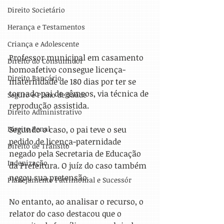
Direito Societário
Herança e Testamentos
Criança e Adolescente
Professor municipal em casamento 
Direito do Consumidor
homoafetivo consegue licença-
Direito Bancário
maternidade de 180 dias por ter se 
tornado pai de gêmeos, via técnica de 
Seguro e Plano de Saúde
reprodução assistida.
Direito Administrativo
Segundo o caso, o pai teve o seu 
Direito Penal
pedido de licença-paternidade 
Direito de Trânsito
negado pela Secretaria de Educação 
Indenização
da Prefeitura. O juíz do caso também 
negou sua pretensão.
Planejamento Patrimonial e Sucessór
No entanto, ao analisar o recurso, o 
relator do caso destacou que o 