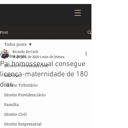
Post
Todos posts
Ricardo De Carli
Todos posts
19 de jan. de 2021
1 min de leitura
Pai homossexual consegue
Direito Processual Civil
licença-maternidade de 180
Imóveis
dias
Direito Tributário
Direito Previdenciário
Família
Direito Civil
Direito Empresarial