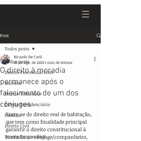
Post
Todos posts
Ricardo De Carli
Todos posts
25 de ago. de 2021
1 min de leitura
O direito à moradia
Direito Processual Civil
permanece após o
Imóveis
falecimento de um dos
Direito Tributário
cônjuges
Direito Previdenciário
Trata-se do direito real de habitação, 
Família
que tem como finalidade principal 
Direito Civil
garantir o direito constitucional à 
Direito Empresarial
moradia ao cônjuge/companheiro,  