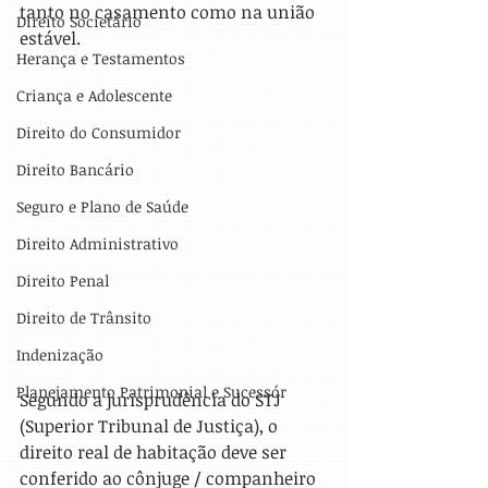
tanto no casamento como na união 
Direito Societário
estável.
Herança e Testamentos
Criança e Adolescente
Direito do Consumidor
Direito Bancário
Seguro e Plano de Saúde
Direito Administrativo
Direito Penal
Direito de Trânsito
Indenização
Planejamento Patrimonial e Sucessór
Segundo a jurisprudência do STJ 
(Superior Tribunal de Justiça), o 
direito real de habitação deve ser 
conferido ao cônjuge / companheiro 