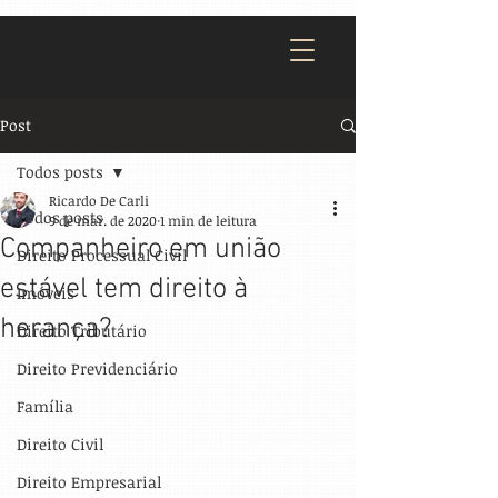
Post
Todos posts
Ricardo De Carli
Todos posts
9 de mar. de 2020
1 min de leitura
Companheiro em união
Direito Processual Civil
estável tem direito à
Imóveis
herança?
Direito Tributário
Direito Previdenciário
Família
Direito Civil
Direito Empresarial