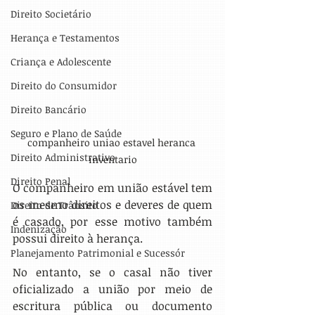
Direito Societário
Herança e Testamentos
Criança e Adolescente
Direito do Consumidor
Direito Bancário
Seguro e Plano de Saúde
companheiro uniao estavel heranca 
Direito Administrativo
inventario
Direito Penal
O companheiro em união estável tem 
os mesmo direitos e deveres de quem 
Direito de Trânsito
é casado, por esse motivo também 
Indenização
possui direito à herança.
Planejamento Patrimonial e Sucessór
No entanto, se o casal não tiver 
oficializado a união por meio de 
escritura pública ou documento 