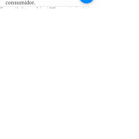
consumidor.
Consumidor
internação
covid19
coronavirus
paciete
Direito Civil
Direito do Consumidor
Posts Relacionados
Ver tudo