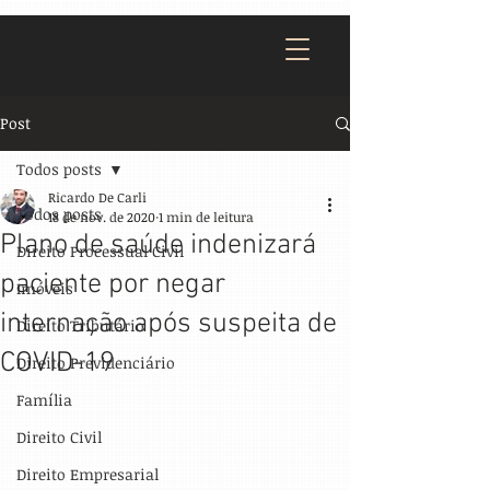
Post
Todos posts
Ricardo De Carli
Todos posts
18 de nov. de 2020
1 min de leitura
Plano de saúde indenizará
Direito Processual Civil
paciente por negar
Imóveis
internação após suspeita de
Direito Tributário
COVID-19
Direito Previdenciário
Família
Direito Civil
Direito Empresarial