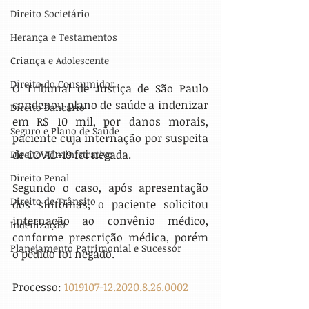
Direito Societário
Herança e Testamentos
Criança e Adolescente
Direito do Consumidor
O Tribunal de Justiça de São Paulo 
condenou plano de saúde a indenizar 
Direito Bancário
em R$ 10 mil, por danos morais, 
Seguro e Plano de Saúde
paciente cuja internação por suspeita 
de COVID-19 foi negada.
Direito Administrativo
Direito Penal
Segundo o caso, após apresentação 
Direito de Trânsito
dos sintomas, o paciente solicitou 
internação ao convênio médico, 
Indenização
conforme prescrição médica, porém 
Planejamento Patrimonial e Sucessór
o pedido foi negado.
Processo: 
1019107-12.2020.8.26.0002