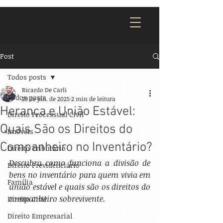
Post
Todos posts
Ricardo De Carli
Todos posts
29 de jan. de 2025
2 min de leitura
Herança e União Estável:
Direito Processual Civil
Quais São os Direitos do
Imóveis
Companheiro no Inventário?
Direito Tributário
Descubra como funciona a divisão de 
Direito Previdenciário
bens no inventário para quem vivia em 
Família
união estável e quais são os direitos do 
companheiro sobrevivente.
Direito Civil
Direito Empresarial