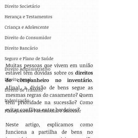
Direito Societário
Herança e Testamentos
Criança e Adolescente
Direito do Consumidor
Direito Bancário
Seguro e Plano de Saúde
Muitas pessoas que vivem em união 
Direito Administrativo
estável têm dúvidas sobre os 
direitos 
Direito Penal
do companheiro no inventário
. 
Afinal, a divisão de bens segue as 
Direito de Trânsito
mesmas regras do casamento? Quem 
Indenização
tem prioridade na sucessão? Como 
evitar conflitos entre herdeiros?
Planejamento Patrimonial e Sucessór
Neste artigo, explicamos como 
funciona a partilha de bens no 