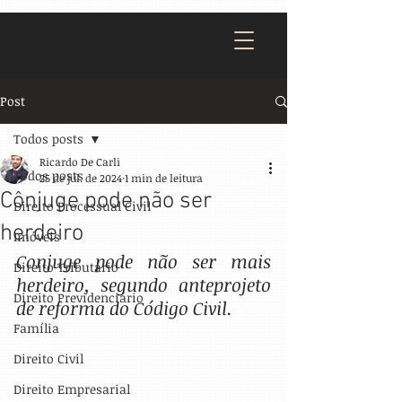
Post
Todos posts
Ricardo De Carli
Todos posts
25 de jul. de 2024
1 min de leitura
Cônjuge pode não ser
Direito Processual Civil
herdeiro
Imóveis
Conjuge pode não ser mais 
Direito Tributário
herdeiro, segundo anteprojeto 
Direito Previdenciário
de reforma do Código Civil. 
Família
Direito Civil
Direito Empresarial