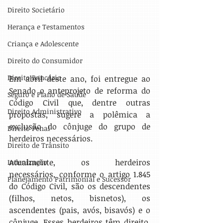
Direito Societário
Herança e Testamentos
Criança e Adolescente
Direito do Consumidor
Direito Bancário
Em abril deste ano, foi entregue ao 
Senado o anteprojeto de reforma do 
Seguro e Plano de Saúde
Código Civil que, dentre outras 
Direito Administrativo
propostas, sugere a polêmica a 
exclusão do cônjuge do grupo de 
Direito Penal
herdeiros necessários.
Direito de Trânsito
Atualmente, os herdeiros 
Indenização
necessários, conforme o artigo 1.845 
Planejamento Patrimonial e Sucessór
do Código Civil, são os descendentes 
(filhos, netos, bisnetos), os 
ascendentes (pais, avós, bisavós) e o 
cônjuge. Esses herdeiros têm direito, 