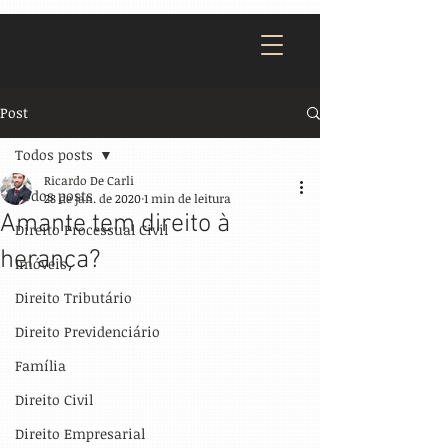
Post
Todos posts
Ricardo De Carli
Todos posts
28 de jan. de 2020
1 min de leitura
Amante tem direito à
Direito Processual Civil
herança?
Imóveis
Direito Tributário
Direito Previdenciário
Família
Direito Civil
Direito Empresarial