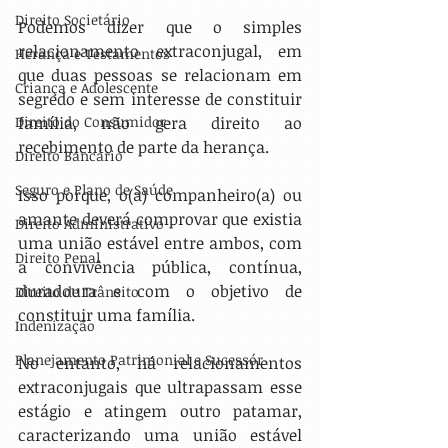
Direito Societário
Podemos dizer que o simples 
relacionamento extraconjugal, em 
Herança e Testamentos
que duas pessoas se relacionam em 
Criança e Adolescente
segredo e sem interesse de constituir 
família, não gera direito ao 
Direito do Consumidor
recebimento de parte da herança.
Direito Bancário
Seguro e Plano de Saúde
Isso porque, o(a) companheiro(a) ou 
amante deverá comprovar que existia 
Direito Administrativo
uma união estável entre ambos, com 
Direito Penal
a convivência pública, contínua, 
duradoura e com o objetivo de 
Direito de Trânsito
constituir uma família.
Indenização
Planejamento Patrimonial e Sucessór
No entanto, há relacionamentos 
extraconjugais que ultrapassam esse 
estágio e atingem outro patamar, 
caracterizando uma união estável 