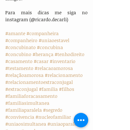
Para mais dicas me siga no 
instagram (@ricardo.decarli)
#amante
#companheira
#companheiro
#uniaoestavel
#concubinato
#concubina
#concubino
#herança
#tenhodireito
#casamento
#casar
#inventario
#testamento
#relacaoamorosa
#relaçãoamorosa
#relacionamento
#relacionamentoextraconjugal
#extraconjugal
#familia
#filhos
#familiaforacasamento
#familiasimultanea
#familiaparalela
#segredo
#convivencia
#nucleofamiliar
#uniaosimultanea
#uniaoparalela