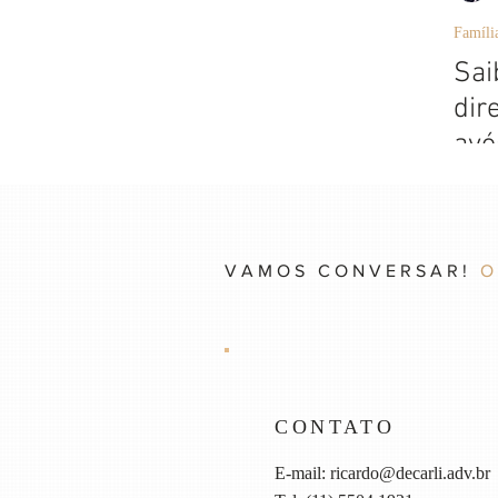
Famíli
Sai
dir
avó
VAMOS CONVERSAR!
O
CONTATO
E-mail:
ricardo@decarli.adv.br