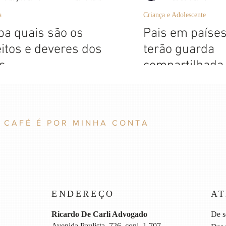
a
Criança e Adolescente
ba quais são os
Pais em países
eitos e deveres dos
terão guarda
s
compartilhada 
 CAFÉ É POR MINHA CONTA
ENDEREÇO
A
Ricardo De Carli Advogado
De s
Avenida Paulista, 726, conj. 1.707