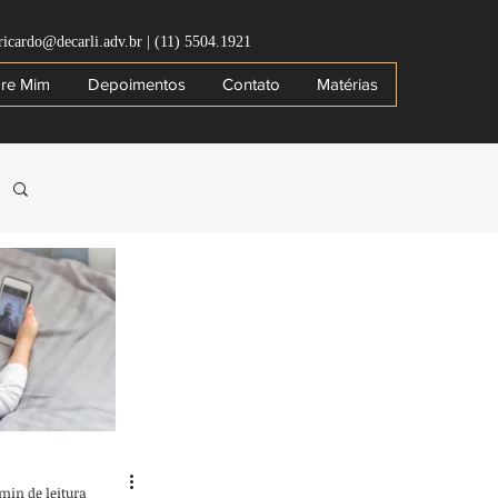
ricardo@decarli.adv.br
|
(11) 5504.1921
re Mim
Depoimentos
Contato
Matérias
 min de leitura