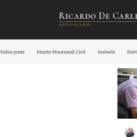
Ricardo De Carl
ADVOGADO
Todos posts
Direito Processual Civil
Imóveis
Dire
Direito Civil
Direito Empresarial
Direito Societár
Direito do Consumidor
Direito Bancário
Seguro 
Direito de Trânsito
Indenização
Planejamento Pa