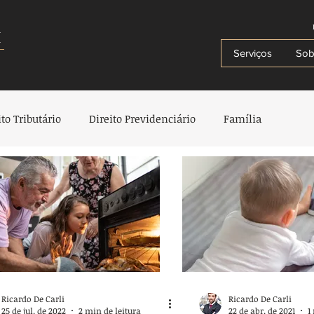
i
Serviços
Sob
ito Tributário
Direito Previdenciário
Família
io
Herança e Testamentos
Criança e Adolescente
e Plano de Saúde
Direito Administrativo
Direito Penal
trimonial e Sucessór
Ricardo De Carli
Ricardo De Carli
25 de jul. de 2022
2 min de leitura
22 de abr. de 2021
1