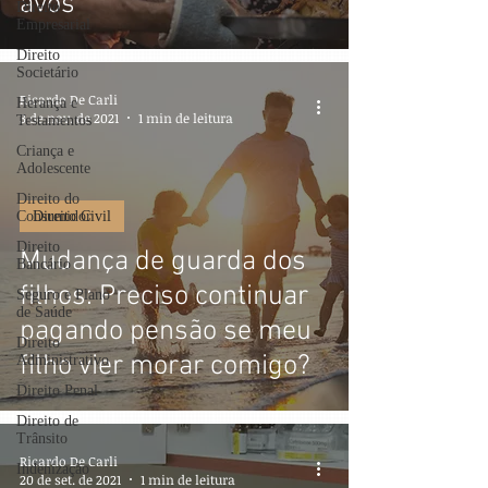
avós
Direito
Empresarial
Direito
Societário
Ricardo De Carli
Herança e
3 de nov. de 2021
1 min de leitura
Testamentos
Criança e
Adolescente
Direito do
Consumidor
Direito Civil
Direito
Mudança de guarda dos
Bancário
filhos: Preciso continuar
Seguro e Plano
de Saúde
pagando pensão se meu
Direito
filho vier morar comigo?
Administrativo
Direito Penal
Direito de
Trânsito
Ricardo De Carli
Indenização
20 de set. de 2021
1 min de leitura