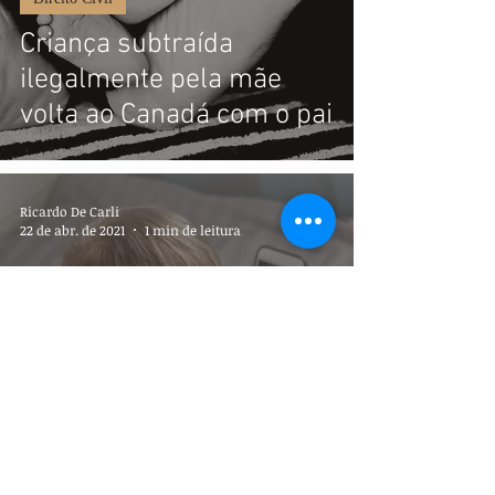
Criança subtraída
ilegalmente pela mãe
volta ao Canadá com o pai
Ricardo De Carli
22 de abr. de 2021
1 min de leitura
Criança e Adolescente
Pais em países diferentes
terão guarda
compartilhada dos filhos