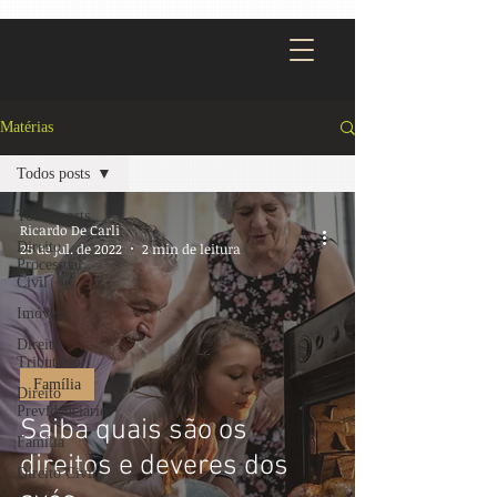
Matérias
Todos posts
Todos posts
Ricardo De Carli
Direito
25 de jul. de 2022
2 min de leitura
Processual
Civil
Imóveis
Direito
Tributário
Família
Direito
Previdenciário
Saiba quais são os
Família
direitos e deveres dos
Direito Civil