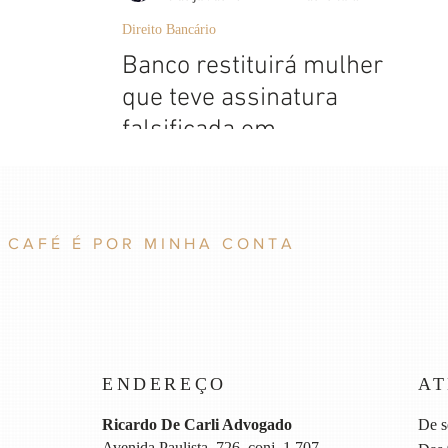
Direito Bancário
Banco restituirá mulher
que teve assinatura
falsificada em
empréstimo
 CAFÉ É POR MINHA CONTA
ENDEREÇO
A
Ricardo De Carli Advogado
De s
Avenida Paulista, 726, conj. 1.707