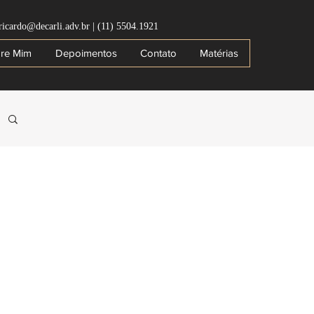
ricardo@decarli.adv.br
|
(11) 5504.1921
re Mim
Depoimentos
Contato
Matérias