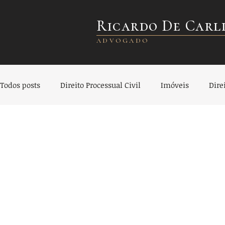
Ricardo De Carl
ADVOGADO
Todos posts
Direito Processual Civil
Imóveis
Dire
Direito Civil
Direito Empresarial
Direito Societár
Direito do Consumidor
Direito Bancário
Seguro 
Direito de Trânsito
Indenização
Planejamento Pa