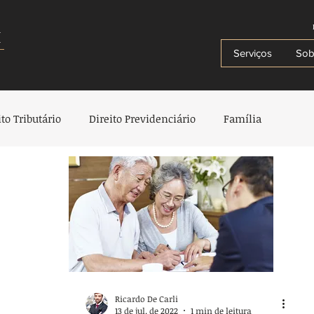
i
Serviços
Sob
ito Tributário
Direito Previdenciário
Família
io
Herança e Testamentos
Criança e Adolescente
e Plano de Saúde
Direito Administrativo
Direito Penal
trimonial e Sucessór
Ricardo De Carli
13 de jul. de 2022
1 min de leitura