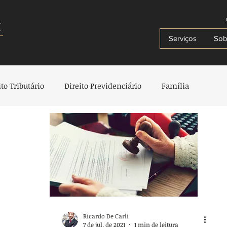
i
Serviços
Sob
ito Tributário
Direito Previdenciário
Família
io
Herança e Testamentos
Criança e Adolescente
e Plano de Saúde
Direito Administrativo
Direito Penal
trimonial e Sucessór
Ricardo De Carli
7 de jul. de 2021
1 min de leitura