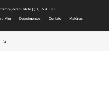
ricardo@decarli.adv.br
|
(11) 5504.1921
re Mim
Depoimentos
Contato
Matérias