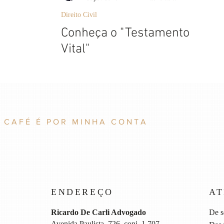
Direito Civil
Conheça o "Testamento
Vital"
 CAFÉ É POR MINHA CONTA
ENDEREÇO
A
Ricardo De Carli Advogado
De s
Avenida Paulista, 726, conj. 1.707