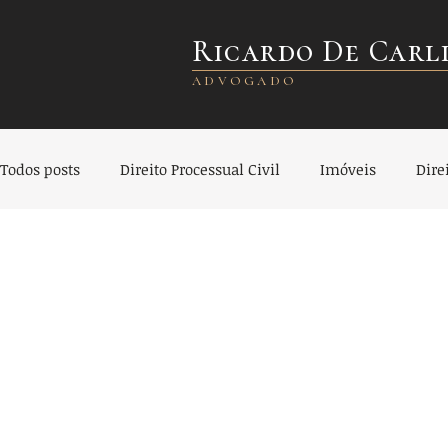
Ricardo De Carl
ADVOGADO
Todos posts
Direito Processual Civil
Imóveis
Dire
Direito Civil
Direito Empresarial
Direito Societár
Direito do Consumidor
Direito Bancário
Seguro 
Direito de Trânsito
Indenização
Planejamento Pa