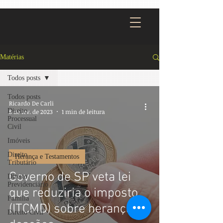
Matérias
Todos posts
Todos posts
Ricardo De Carli
Direito
8 de fev. de 2023
1 min de leitura
Processual
Civil
Imóveis
Direito
Herança e Testamentos
Tributário
Governo de SP veta lei
Direito
Previdenciário
que reduziria o imposto
Família
(ITCMD) sobre herança e
Direito Civil