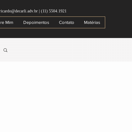
ricardo@decarli.adv.br
|
(11) 5504.1921
re Mim
Depoimentos
Contato
Matérias