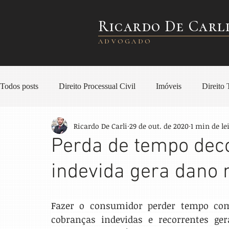
Ricardo De Carl
ADVOGADO
Todos posts
Direito Processual Civil
Imóveis
Direito 
Ricardo De Carli
29 de out. de 2020
1 min de le
Direito Civil
Direito Empresarial
Direito Societário
Perda de tempo dec
indevida gera dano 
Direito do Consumidor
Direito Bancário
Seguro e Pl
Fazer o consumidor perder tempo com
Direito de Trânsito
Indenização
Planejamento Patrimo
cobranças indevidas e recorrentes gera