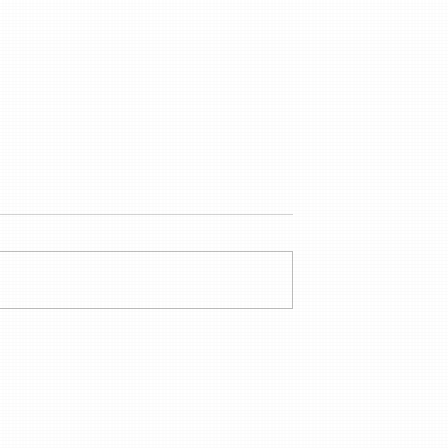
idade do banco em
5 erros jurídicos no dia a dia
árias: quando o
que custam caro e podem
evolver valores
gerar prejuízos irreversíveis