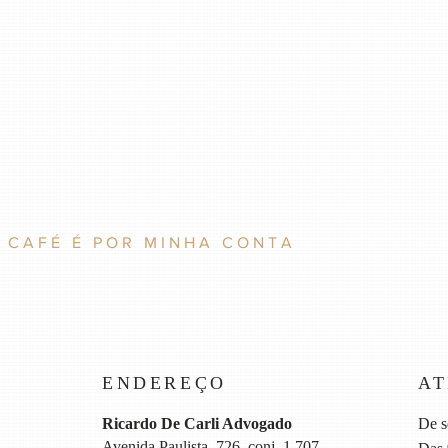
 CAFÉ É POR MINHA CONTA
ENDEREÇO
A
Ricardo De Carli Advogado
De s
Avenida Paulista, 726, conj. 1.707