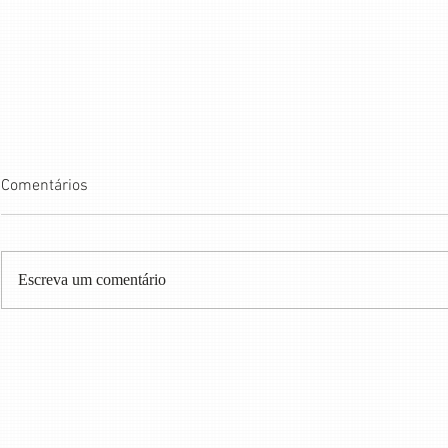
Comentários
Escreva um comentário
O CONTRATO MAL REDIGIDO
Responsabil
QUE COLOCOU MONARK E IGOR
fraudes banc
3K EM GUERRA
banco deve d