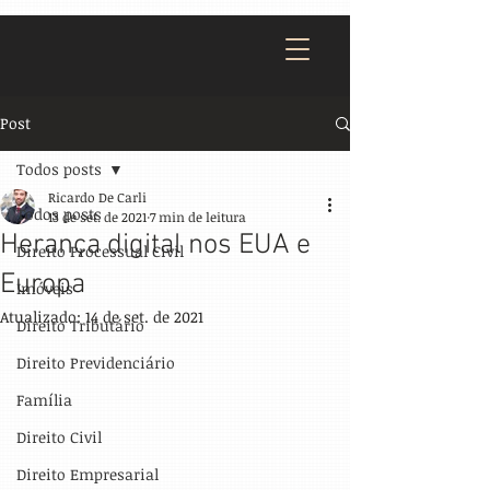
Post
Todos posts
Ricardo De Carli
Todos posts
13 de set. de 2021
7 min de leitura
Herança digital nos EUA e
Direito Processual Civil
Europa
Imóveis
Atualizado:
14 de set. de 2021
Direito Tributário
Direito Previdenciário
Família
Direito Civil
Direito Empresarial