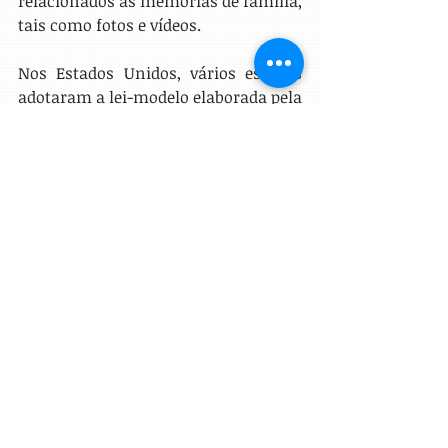
relacionados às memórias de família, 
tais como fotos e vídeos.
Nos Estados Unidos, vários estados 
adotaram a lei-modelo elaborada pela 
Comissão de Uniformização de Leis 
(U
niform Law Commission
 —
 ULC
) 
sobre o acesso aos arquivos digitais 
em caso de morte ou incapacidade do 
titular.
O 
Uniform Fiduciary Access to Digital 
Assets Act
 (UFADAA) assegura que, 
após a passagem do titular, os ativos 
digitais podem ser administrados 
pelo herdeiro, sendo permitido o 
acesso para gerenciar arquivos 
digitais, domínios na internet, 
moedas virtuais dentre outros. No 