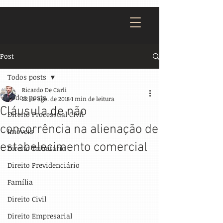
Post
Todos posts
Ricardo De Carli
Todos posts
22 de ago. de 2018
1 min de leitura
Cláusula de não
Direito Processual Civil
concorrência na alienação de
Imóveis
estabelecimento comercial
Direito Tributário
Direito Previdenciário
Família
Direito Civil
Direito Empresarial