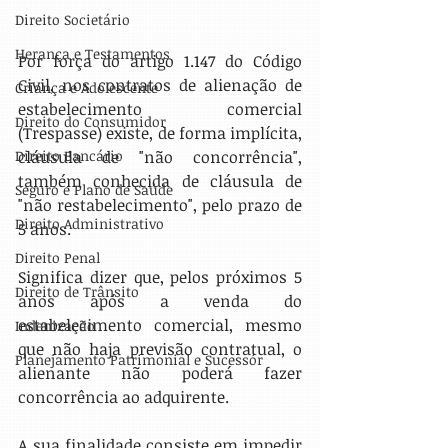
Direito Societário
Herança e Testamentos
Por força do artigo 1.147 do Código 
Civil, nos contratos de alienação de 
Criança e Adolescente
estabelecimento comercial 
Direito do Consumidor
(Trespasse) existe, de forma implícita, 
cláusula de "não concorrência", 
Direito Bancário
também conhecida de cláusula de 
Seguro e Plano de Saúde
"não restabelecimento", pelo prazo de 
Direito Administrativo
5 anos.
Direito Penal
Significa dizer que, pelos próximos 5 
Direito de Trânsito
anos após a venda do 
estabelecimento comercial, mesmo 
Indenização
que não haja previsão contratual, o 
Planejamento Patrimonial e Sucessór
alienante não poderá fazer 
concorrência ao adquirente.
A sua finalidade consiste em impedir 