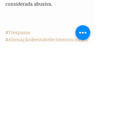
considerada abusiva.
#Trespasse
#Alienaçãodeestabelecimentocomerc
ial
#Alienaçãodefundodecomércio
#Cláusulaabusiva
#Cláusuladenãoconcorrência
Direito Empresarial
Direito Societário
Posts Relacionados
Ver tudo