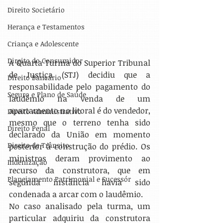
Direito Societário
Herança e Testamentos
Criança e Adolescente
Direito do Consumidor
A Quarta Turma do Superior Tribunal 
de Justiça (STJ) decidiu que a 
Direito Bancário
responsabilidade pelo pagamento do 
Seguro e Plano de Saúde
laudêmio na venda de um 
apartamento no litoral é do vendedor, 
Direito Administrativo
mesmo que o terreno tenha sido 
Direito Penal
declarado da União em momento 
Direito de Trânsito
posterior à construção do prédio. Os 
ministros deram provimento ao 
Indenização
recurso da construtora, que em 
Planejamento Patrimonial e Sucessór
segunda instância havia sido 
condenada a arcar com o laudêmio.
No caso analisado pela turma, um 
particular adquiriu da construtora 