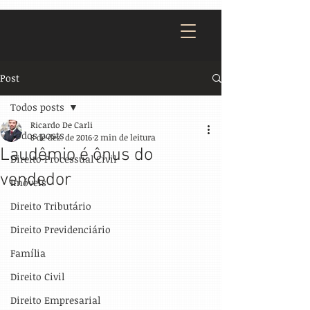
Post
Todos posts
Ricardo De Carli
Todos posts
8 de dez. de 2016
2 min de leitura
Laudêmio é ônus do
Direito Processual Civil
vendedor
Imóveis
Direito Tributário
Direito Previdenciário
Família
Direito Civil
Direito Empresarial