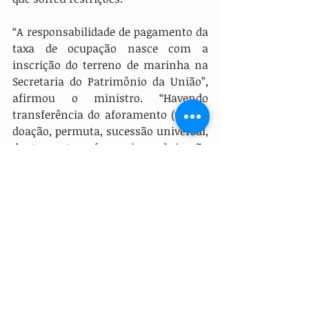
“A responsabilidade de pagamento da 
taxa de ocupação nasce com a 
inscrição do terreno de marinha na 
Secretaria do Patrimônio da União”, 
afirmou o ministro. “Havendo 
transferência do aforamento (venda, 
doação, permuta, sucessão universal, 
dentre outras formas), a obrigação 
pelo recolhimento do laudêmio deve 
ser daquele que transfere o domínio 
útil, o enfiteuta, e não do adquirente”, 
concluiu.
O ministro lembrou que, no 
momento da venda do imóvel feita 
pela construtora, não havia como 
prever que no futuro ele seria 